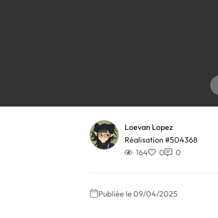
Loevan Lopez
Réalisation #504368
164
0
0
Publiée le 09/04/2025