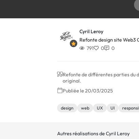
Cyril Leroy
Refonte design site Web3 
791
0
0
Refonte de différentes parties du de
original.
Publiée le 20/03/2025
design
web
UX
UI
respons
Autres réalisations de Cyril Leroy