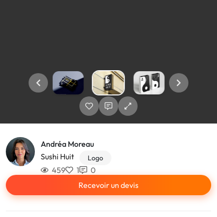
Andréa Moreau
Sushi Huit
Logo
459
1
0
Recevoir un devis