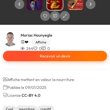
Moriac Hounyegle
👏❤️
Affiche
244
0
0
Recevoir un devis
Affiche mettant en valeur la nourriture
Publiée le 09/01/2025
License
CC-BY 4.0
Cool
nourriture
creatif