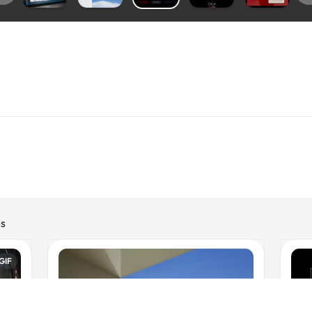
es
GIF