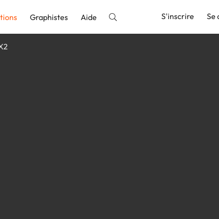
S'inscrire
Se 
tions
Graphistes
Aide
X2
nnonce