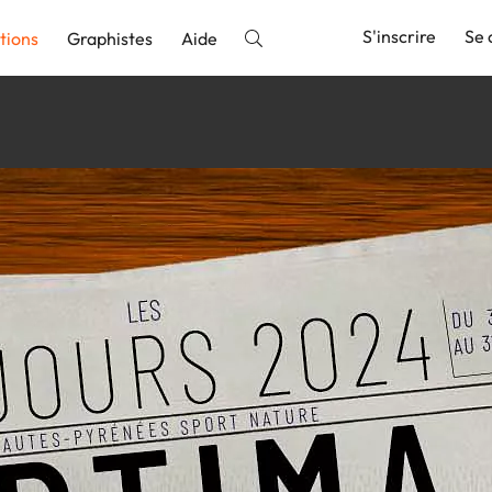
S'inscrire
Se 
tions
Graphistes
Aide
nnonce