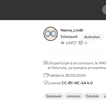
Nanna_Lmdlr
Solarpunk
Illustration
639
1
0
J'ai participé à un concours, le WA
et futuriste, où humains et machine
Publiée le 28/05/2024
License
CC-BY-NC-SA 4.0
Solarpunk
concours
futuriste
a