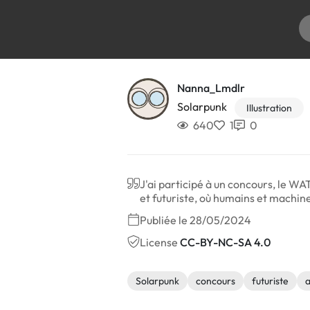
Nanna_Lmdlr
Solarpunk
Illustration
640
1
0
J'ai participé à un concours, le WA
et futuriste, où humains et machine
Publiée le 28/05/2024
License
CC-BY-NC-SA 4.0
Solarpunk
concours
futuriste
a