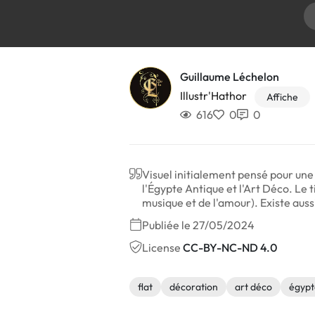
Guillaume Léchelon
Illustr'Hathor
Affiche
616
0
0
Visuel initialement pensé pour une 
l'Égypte Antique et l'Art Déco. Le t
musique et de l'amour). Existe aussi
Publiée le 27/05/2024
License
CC-BY-NC-ND 4.0
flat
décoration
art déco
égypt