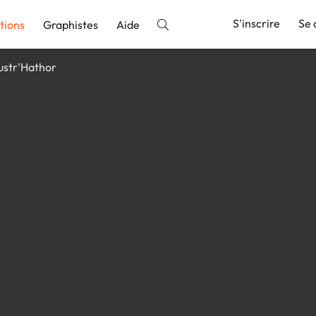
S'inscrire
Se 
tions
Graphistes
Aide
lustr'Hathor
nnonce