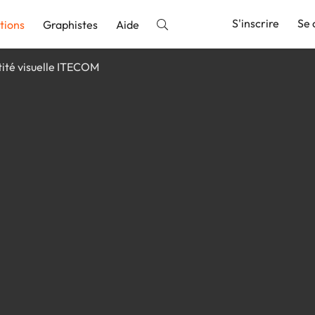
S'inscrire
Se 
tions
Graphistes
Aide
tité visuelle ITECOM
nnonce