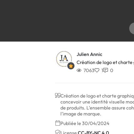
Julien Annic
Création de logo et char
7063
1
0
Création de logo et charte graphiq
concevoir une identité visuelle mo
de produits. L’ensemble assure cohé
l’image de marque.
Publiée le 30/04/2024
License
CC-BY-NC 4.0