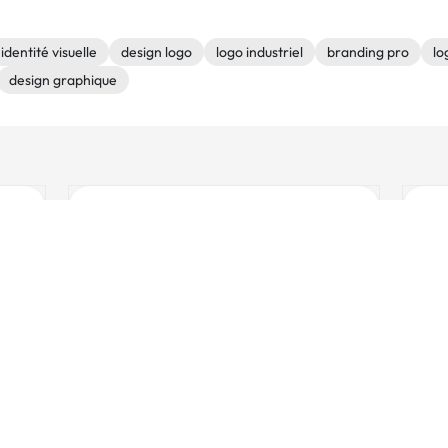
identité visuelle
design logo
logo industriel
branding pro
lo
design graphique