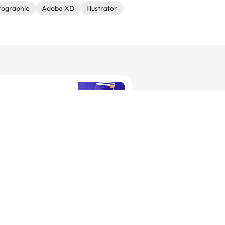
fographie
Adobe XD
Illustrator