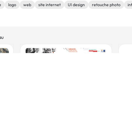
e
logo
web
site internet
UI design
retouche photo
in
au