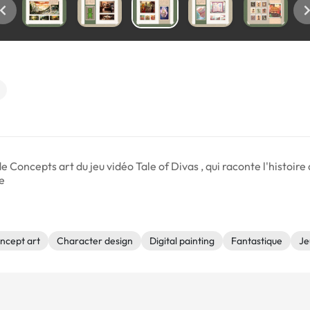
 de Concepts art du jeu vidéo Tale of Divas , qui raconte l'histoi
e
ncept art
Character design
Digital painting
Fantastique
Je