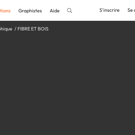
S'inscrire
Se 
tions
Graphistes
Aide
phique
FIBRE ET BOIS
nnonce