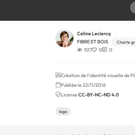
Celine Leclercq
FIBRE ET BOIS
Charte g
927
0
0
Création de l'identité visuelle de 
Publiée le 22/11/2016
License
CC-BY-NC-ND 4.0
logo