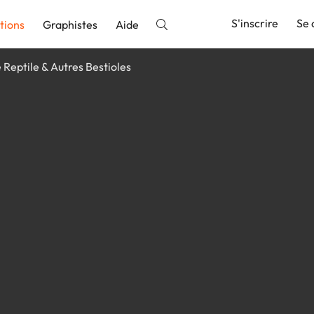
S'inscrire
Se 
tions
Graphistes
Aide
e Reptile & Autres Bestioles
nnonce