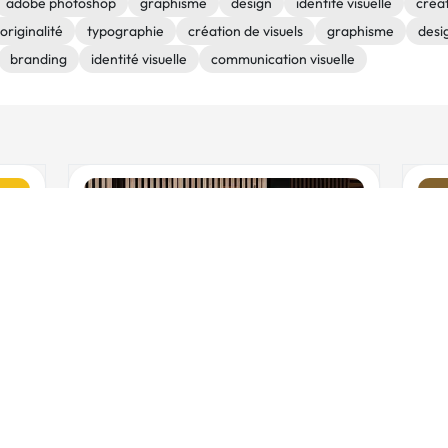
adobe photoshop
graphisme
design
identité visuelle
créat
originalité
typographie
création de visuels
graphisme
desi
branding
identité visuelle
communication visuelle