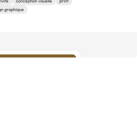
ivité
conception visuelle
print
gn graphique