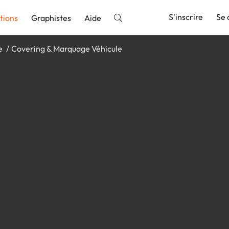
S'inscrire
Se 
tions
Graphistes
Aide
e
Covering & Marquage Véhicule
nnonce