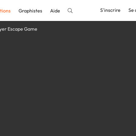
S'inscrire
Se 
tions
Graphistes
Aide
lyer Escape Game
nnonce