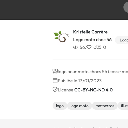
Kristelle Carrère
Logo moto choc 56
Log
567
0
0
logo pour moto chocs 56 (casse mot
Publiée le 13/01/2023
License
CC-BY-NC-ND 4.0
logo
logo moto
motocross
illu