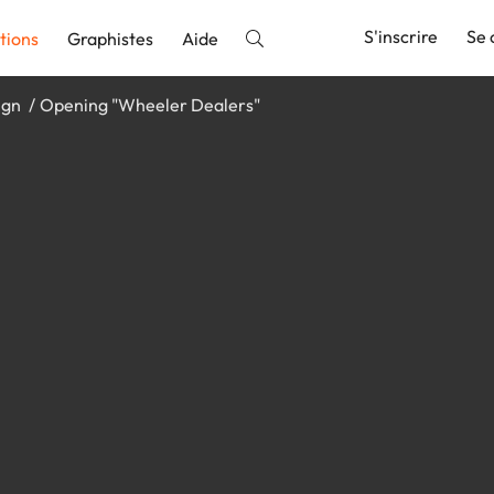
S'inscrire
Se 
tions
Graphistes
Aide
ign
Opening "Wheeler Dealers"
nnonce