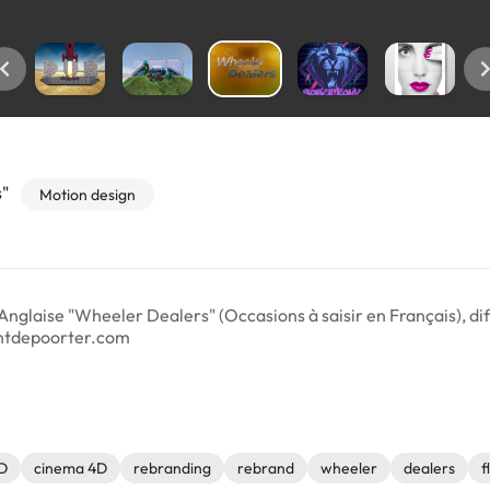
"
Motion design
n Anglaise "Wheeler Dealers" (Occasions à saisir en Français), d
entdepoorter.com
D
cinema 4D
rebranding
rebrand
wheeler
dealers
f