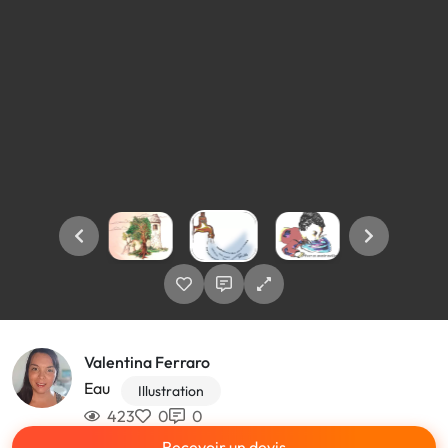
Valentina Ferraro
Eau
Illustration
423
0
0
Recevoir un devis