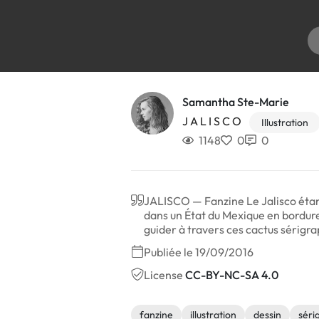
Samantha Ste-Marie
J A L I S C O
Illustration
1148
0
0
JALISCO — Fanzine Le Jalisco étant 
dans un État du Mexique en bordur
guider à travers ces cactus sérigrap
Publiée le 19/09/2016
License
CC-BY-NC-SA 4.0
fanzine
illustration
dessin
séri