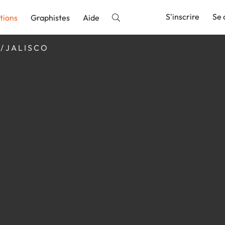
S'inscrire
Se 
tions
Graphistes
Aide
J A L I S C O
nnonce