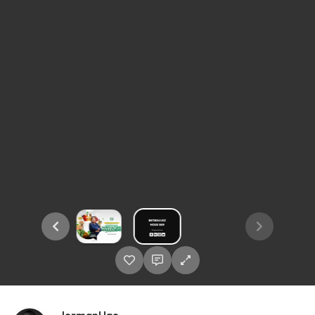
JormanUgo