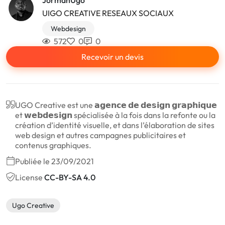
UIGO CREATIVE RESEAUX SOCIAUX
Webdesign
572
0
0
Recevoir un devis
UGO Creative est une 𝗮𝗴𝗲𝗻𝗰𝗲 𝗱𝗲 𝗱𝗲𝘀𝗶𝗴𝗻 𝗴𝗿𝗮𝗽𝗵𝗶𝗾𝘂𝗲
et 𝘄𝗲𝗯𝗱𝗲𝘀𝗶𝗴𝗻 spécialisée à la fois dans la refonte ou la
création d’identité visuelle, et dans l’élaboration de sites
web design et autres campagnes publicitaires et
contenus graphiques.
Publiée le 23/09/2021
License
CC-BY-SA 4.0
Ugo Creative