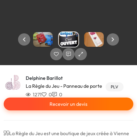
Delphine Barillot
La Règle du Jeu - Panneau de porte
PLV
1271
0
0
Recevoir un devis
La Règle du Jeu est une boutique de jeux créée à Vienne