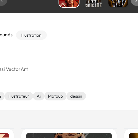
Lounès
Illustration
ssi VectorArt
n
Illustrateur
Ai
Matoub
dessin