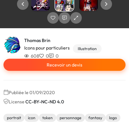
Thomas Brin
Icons pour particuliers
Illustration
608
0
0
Recevoir un devis
Publiée le 01/09/2020
License
CC-BY-NC-ND 4.0
portrait
icon
token
personnage
fantasy
logo