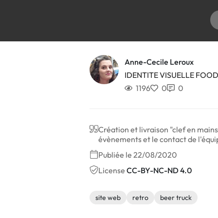
Anne-Cecile Leroux
IDENTITE VISUELLE FOO
1196
0
0
Création et livraison "clef en main
évènements et le contact de l'équi
Publiée le 22/08/2020
License
CC-BY-NC-ND 4.0
site web
retro
beer truck