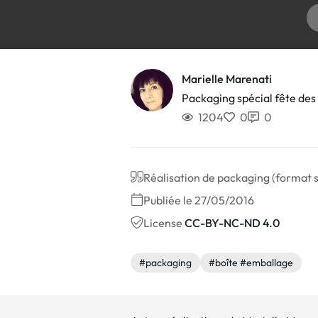
Marielle Marenati
Packaging spécial fête de
1204
0
0
Réalisation de packaging (format s
Publiée le 27/05/2016
License
CC-BY-NC-ND 4.0
#packaging
#boîte #emballage