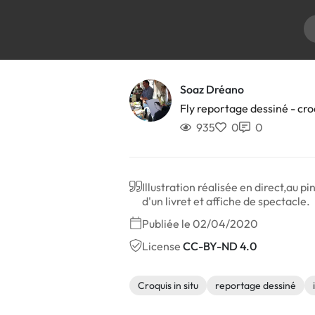
Soaz Dréano
Fly reportage dessiné - cro
935
0
0
Illustration réalisée en direct,au p
d'un livret et affiche de spectacle.
Publiée le 02/04/2020
License
CC-BY-ND 4.0
Croquis in situ
reportage dessiné