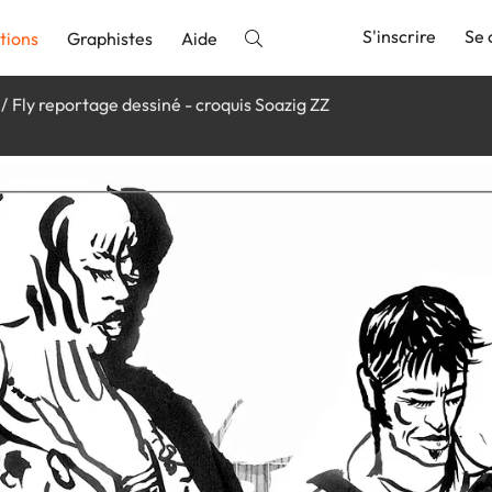
S'inscrire
Se 
tions
Graphistes
Aide
Fly reportage dessiné - croquis Soazig ZZ
nnonce