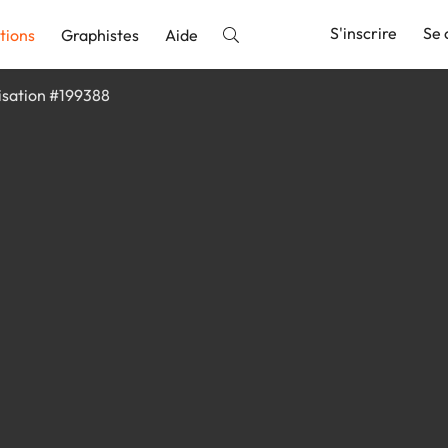
S'inscrire
Se 
tions
Graphistes
Aide
isation #199388
nnonce