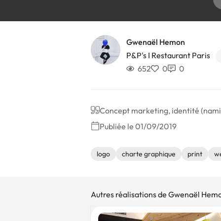
Gwenaël Hemon
P&P's I Restaurant Paris
652
0
0
Concept marketing, identité (namin
Publiée le 01/09/2019
logo
charte graphique
print
w
Autres réalisations de Gwenaël Hem