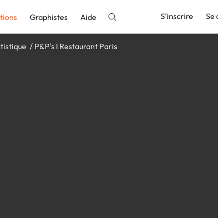
S'inscrire
Se 
tions
Graphistes
Aide
tistique
P&P's I Restaurant Paris
nnonce