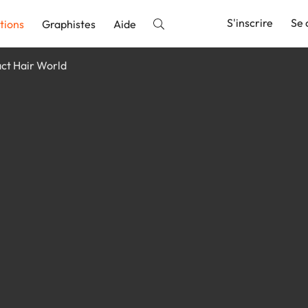
S'inscrire
Se 
tions
Graphistes
Aide
ct Hair World
nnonce