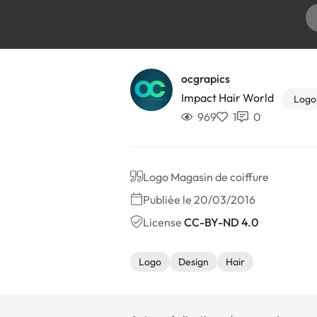
ocgrapics
Impact Hair World
Logo
969
1
0
Logo Magasin de coiffure
Publiée le 20/03/2016
License
CC-BY-ND 4.0
Logo
Design
Hair