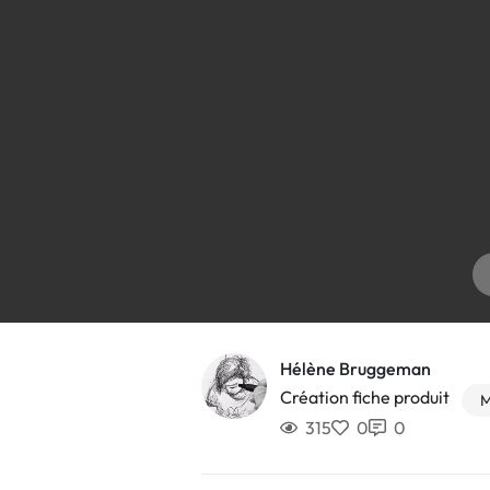
Hélène Bruggeman
Création fiche produit
M
315
0
0