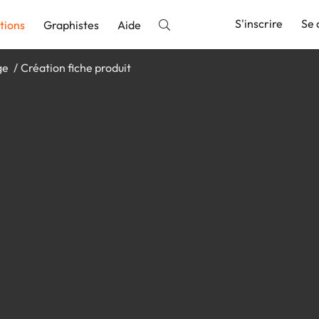
S'inscrire
Se 
tions
Graphistes
Aide
ge
Création fiche produit
nnonce