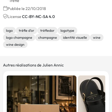
"Trèfle"
Publiée le 22/10/2018
License
CC-BY-NC-SA 4.0
logo
trèfle d'or
trèfledor
logotype
logo champagne
champagne
identité visuelle
wine
wine design
Autres réalisations de Julien Annic