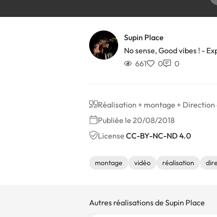
Supin Place
No sense, Good vibes ! - Ex
661
0
0
Réalisation + montage + Directio
Publiée le 20/08/2018
License
CC-BY-NC-ND 4.0
montage
vidéo
réalisation
dir
Autres réalisations de Supin Place