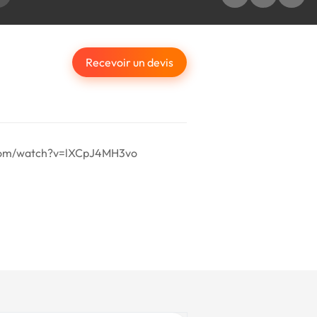
Recevoir un devis
be.com/watch?v=lXCpJ4MH3vo