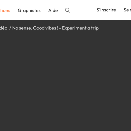
S'inscrire
Se 
tions
Graphistes
Aide
idéo
No sense, Good vibes ! - Experiment a trip
nnonce