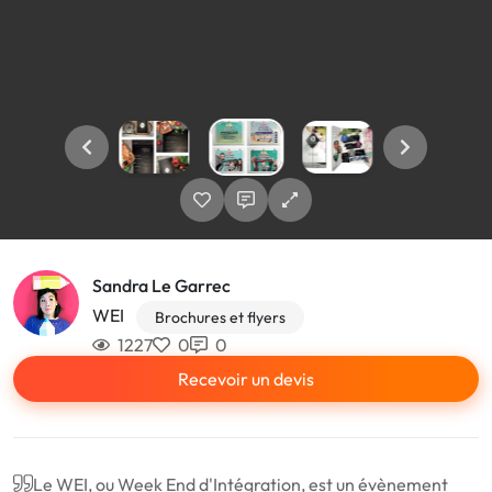
Sandra Le Garrec
WEI
Brochures et flyers
1227
0
0
Recevoir un devis
Le WEI, ou Week End d'Intégration, est un évènement