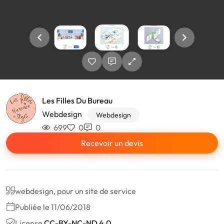
Les Filles Du Bureau
Webdesign
Webdesign
699
0
0
Recevoir un devis
webdesign, pour un site de service
Publiée le 11/06/2018
License
CC-BY-NC-ND 4.0