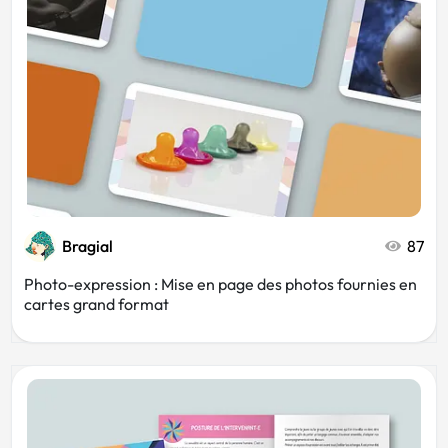
Décoration
Scolaire
Spa
Café
Luxe
Marketing
Bragial
87
Photographe
Photo-expression : Mise en page des photos fournies en
cartes grand format