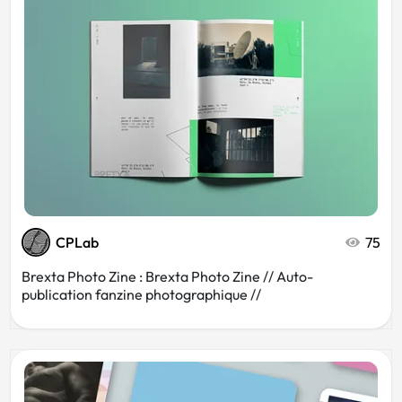
Web
Immobilier
Blanc
Tourisme
Restaurant
Mode
Typographique
Cinéma
CPLab
75
Brexta Photo Zine : Brexta Photo Zine // Auto-
publication fanzine photographique //
Culture
Musique
Vin
Association