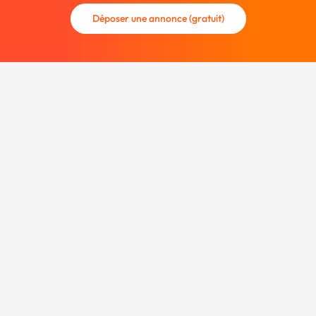
Déposer une annonce (gratuit)
La communauté des graphistes et des designers.
Trouvez un graphiste freelance ou recrutez un nouveau
collaborateur.
Entreprise
À propos
Nous contacter