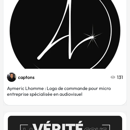
Cinéma
Blanc
Rose
Rétro
Or
Musée
captons
131
Chocolat
Aymeric Lhomme : Logo de commande pour micro
entreprise spécialisée en audiovisuel