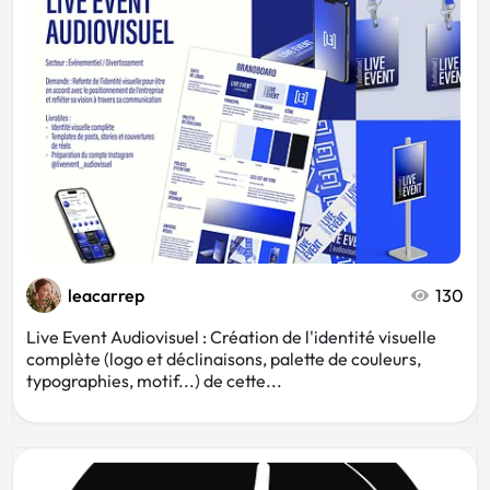
Spa
DJ
Pastel
Immobilier
Vert
Yoga
Courtier
Vétérinaire
leacarrep
130
Live Event Audiovisuel : Création de l'identité visuelle
complète (logo et déclinaisons, palette de couleurs,
Pêche
Culture
typographies, motif...) de cette...
Cuisinier
Jaune