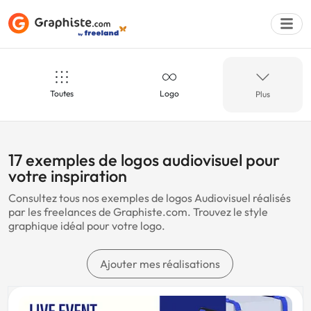
Toutes
Logo
Plus
Déposer une a
Audiovisuel
Artistique
17 exemples de logos audiovisuel pour
votre inspiration
Consultez tous nos exemples de logos Audiovisuel réalisés
Crème
Couture
par les freelances de Graphiste.com. Trouvez le style
graphique idéal pour votre logo.
Bleu
Dentaire
Ajouter mes réalisations