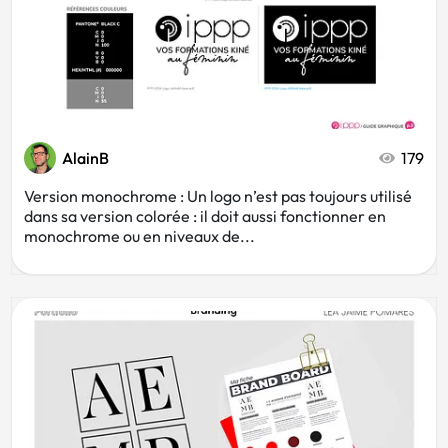
AlainB
179
Version monochrome : Un logo n’est pas toujours utilisé
dans sa version colorée : il doit aussi fonctionner en
monochrome ou en niveaux de...