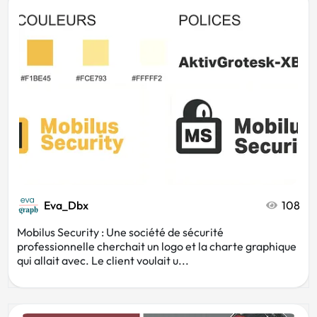
Boulangerie
Vêtements
Naturopathe
Avocat
Mode
Scolaire
Rétro
Vintage
Eva_Dbx
108
Mobilus Security : Une société de sécurité
Patisserie
Bien-être
professionnelle cherchait un logo et la charte graphique
qui allait avec. Le client voulait u...
Glacier
Couture