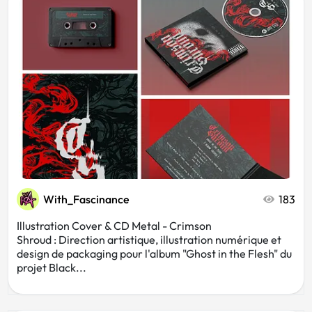
Cinéma
Traiteur
Vert
Consulting
Luxe
Crèche
Fleuriste
With_Fascinance
183
Illustration Cover & CD Metal - Crimson
Shroud : Direction artistique, illustration numérique et
design de packaging pour l'album "Ghost in the Flesh" du
projet Black...