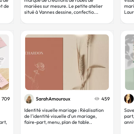
au de
marque de créations de robes de
visu
et de
mariées sur mesure. Le petite atelier
mari
situé à Vannes dessine, confectio...
Laur
709
SarahAmouroux
459
Identité visuelle mariage : Réalisation
Save
de l'identité visuelle d'un mariage,
part
art,
faire-part, menu, plan de table..
anni