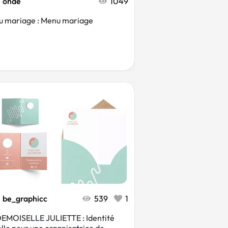
onde
1049
 mariage : Menu mariage
be_graphicc
539
1
MOISELLE JULIETTE : Identité