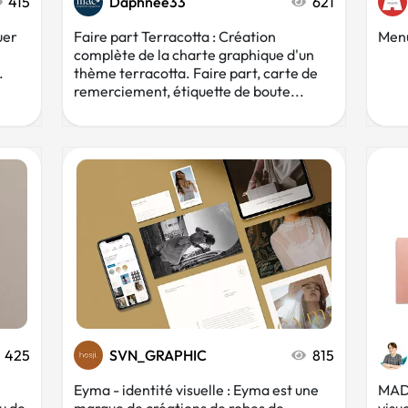
415
Daphnee33
621
uer
Faire part Terracotta : Création
Menu
complète de la charte graphique d'un
.
thème terracotta. Faire part, carte de
remerciement, étiquette de boute...
425
SVN_GRAPHIC
815
Eyma - identité visuelle : Eyma est une
MADE