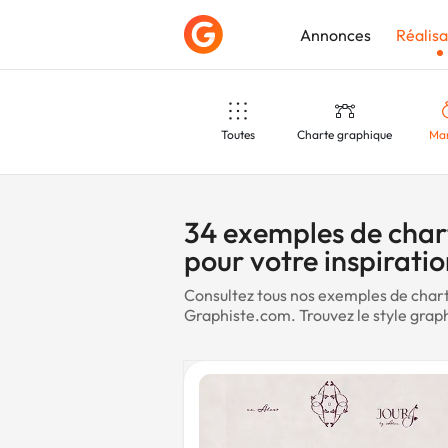
Annonces
Réalisa
Toutes
Charte graphique
Ma
Déposer une a
Crème
Sac
T-
34 exemples de char
pour votre inspirati
Consultez tous nos exemples de chart
Chocolat
Coach
S
Graphiste.com. Trouvez le style graph
Tourisme
Décoration
E-co