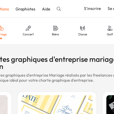
S'inscrire
Se 
tions
Graphistes
Aide
riage
Concert
Bière
Danse
Golf
nnonce
shirt
Chemise
École
Eau
Terre
tes graphiques d'entreprise mariag
on
es graphiques d'entreprise Mariage réalisés par les freelances 
port
Association
Communication
Web
Artistiq
ique idéal pour votre charte graphique d'entreprise.
mmerce