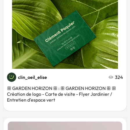
clin_oeil_elise
324
ꕥ GARDEN HORIZON ꕥ : ꕥ GARDEN HORIZON ꕥ ꕥ
Création de logo - Carte de visite - Flyer Jardinier /
Entretien d’espace vert