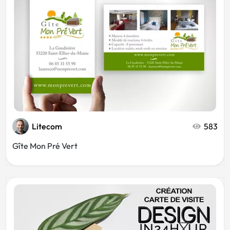
Bien-être
Minimaliste
Ostéopathe
Comptable
Argent
Consulting
Litecom
583
Sophrologue
Gîte Mon Pré Vert