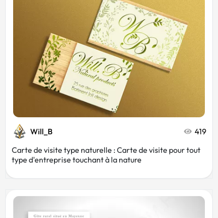
Blanc
Noir
Mode
Musée
Animaux
Voyage
Architecte
Beauté
Will_B
419
Carte de visite type naturelle : Carte de visite pour tout
type d'entreprise touchant à la nature
Boulangerie
Immobilier
Marketing
Vin