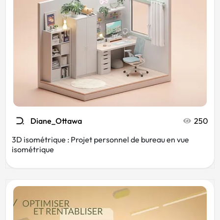
Événementiel
Mode
Bar
Sport
Noël
Musée
Diane_Ottawa
250
Communication
3D isométrique : Projet personnel de bureau en vue
isométrique