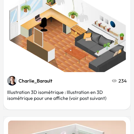
Orange
Immobilier
Beauté
Futuriste
Rétro
Or
Café
Cartoon
Charlie_Barault
234
Illustration 3D isométrique : Illustration en 3D
isométrique pour une affiche (voir post suivant)
Hôtel
Home staging
Commercial
Vintage