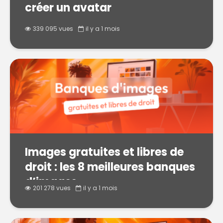
créer un avatar
339 095 vues
il y a 1 mois
Images gratuites et libres de
droit : les 8 meilleures banques
d’images
201 278 vues
il y a 1 mois