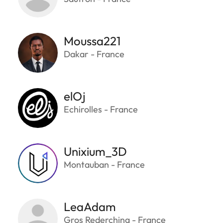
Moussa221
Dakar - France
elOj
Echirolles - France
Unixium_3D
Montauban - France
LeaAdam
Gros Rederching - France