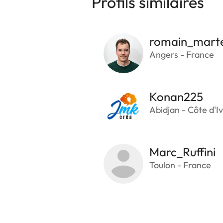
Profils similaires
romain_mart
Angers - France
Konan225
Abidjan - Côte d'Iv
Marc_Ruffini
Toulon - France