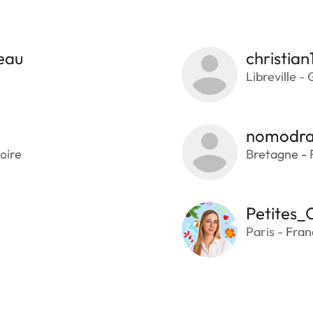
eau
christian
Libreville -
nomodr
oire
Bretagne - 
Petites_
Paris - Fra