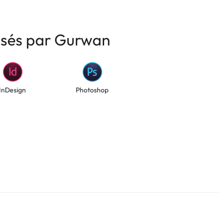
risés par Gurwan
InDesign
Photoshop