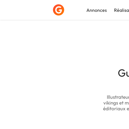
Annonces
Réalisa
Déposer une a
G
Illustrate
vikings et m
éditoriaux 