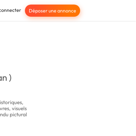
connecter
Déposer une annonce
n )
istoriques,
vres, visuels
ndu pictural