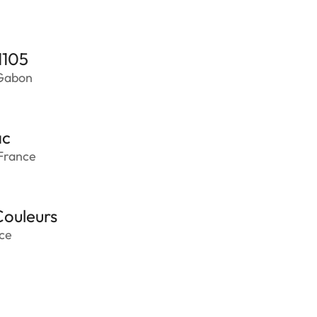
1105
 Gabon
ac
France
Couleurs
nce