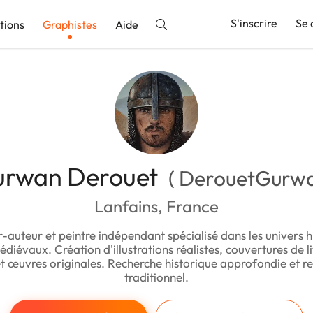
S'inscrire
Se 
tions
Graphistes
Aide
nnonce
urwan Derouet
( DerouetGurwa
Lanfains, France
ur-auteur et peintre indépendant spécialisé dans les univers h
édiévaux. Création d'illustrations réalistes, couvertures de li
et œuvres originales. Recherche historique approfondie et re
traditionnel.