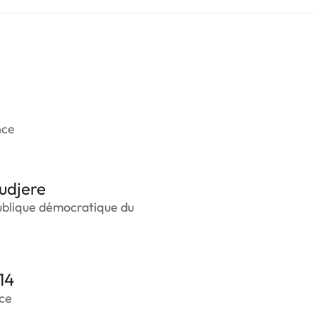
nce
udjere
ublique démocratique du
14
ce