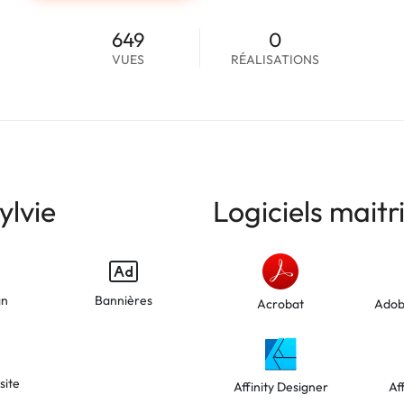
649
0
VUES
RÉALISATIONS
lvie
Logiciels maitr
gn
Bannières
Acrobat
Adob
site
Affinity Designer
Af