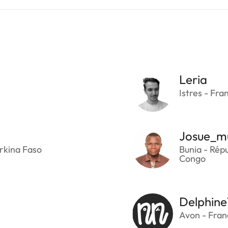
Leria
Istres - Fra
Josue_m
rkina Faso
Bunia - Rép
Congo
Delphine
Avon - Fran