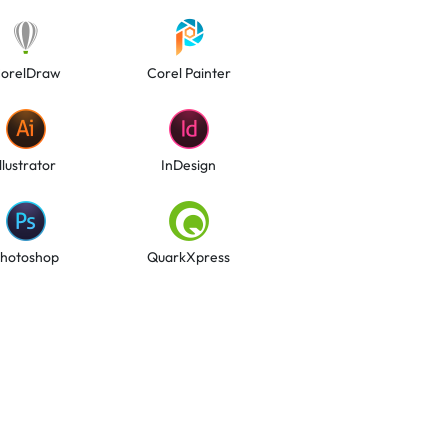
orelDraw
Corel Painter
Illustrator
InDesign
hotoshop
QuarkXpress