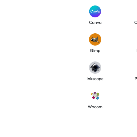
Canva
C
Gimp
Inkscape
P
Wacom