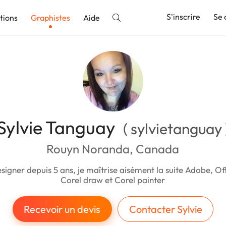
S'inscrire
Se 
tions
Graphistes
Aide
nnonce
Sylvie Tanguay
( sylvietanguay 
Rouyn Noranda, Canada
signer depuis 5 ans, je maîtrise aisément la suite Adobe, Offi
Corel draw et Corel painter
Recevoir un devis
Contacter Sylvie