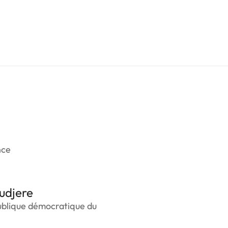
nce
udjere
ublique démocratique du