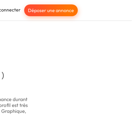
connecter
Déposer une annonce
 )
rnance durant
ofil est très
e Graphique,