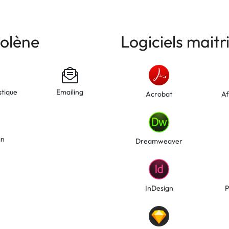
olène
Logiciels maitr
stique
Emailing
Acrobat
Af
gn
Dreamweaver
InDesign
P