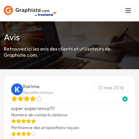
Avis
Déposer une a
Retrouvez ici les avis des clients et utilisateurs de
Graphiste.com.
Karima
31 mai 2016
K
Benattia hichou
super experience!!!!
Nombre de contacts obtenus
Pertinence des propositions reçues