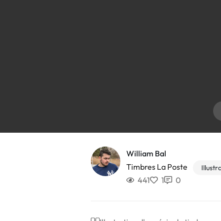
William Bal
Timbres La Poste
Illustr
441
1
0