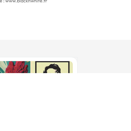
ite : www.blacknwhite.fr