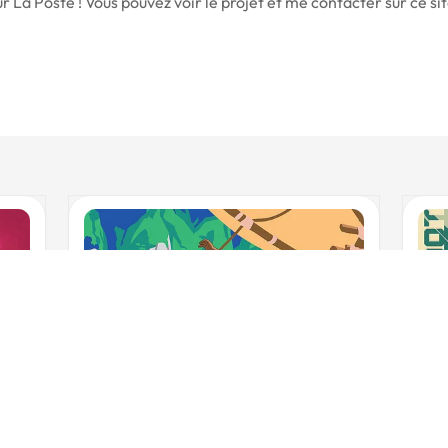
our La Poste ! Vous pouvez voir le projet et me contacter sur ce s